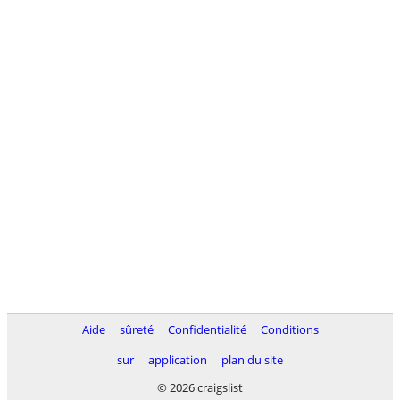
Aide
sûreté
Confidentialité
Conditions
sur
application
plan du site
© 2026 craigslist